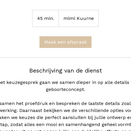
45 min.
4
mimi Kuurne
5
m
i
Maak een afspraak
n
.
Beschrijving van de dienst
het keuzegesprek gaan we samen dieper in op alle details v
geboorteconcept.
samen het proefdruk en bespreken de laatste details zoal
erking. Daarnaast bekijken we de verschillende opties vo
en we keuzes die perfect aansluiten bij jullie ontwerp en 
r stap, zodat alles een mooi en samenhangend geheel vormt