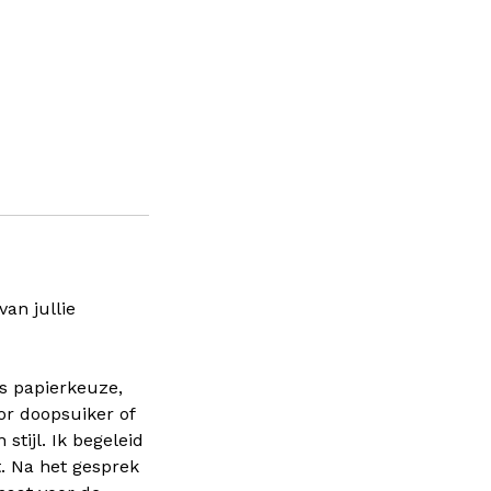
an jullie
s papierkeuze,
or doopsuiker of
stijl. Ik begeleid
. Na het gesprek