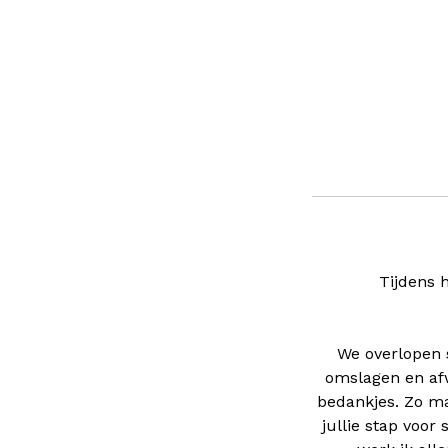
Tijdens 
We overlopen 
omslagen en afw
bedankjes. Zo mak
jullie stap voo